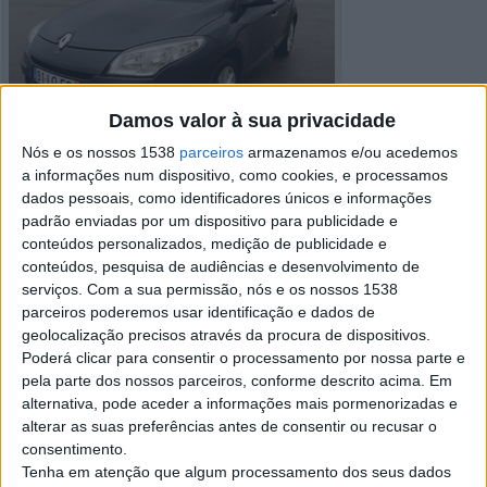
Damos valor à sua privacidade
Nós e os nossos 1538
parceiros
armazenamos e/ou acedemos
a informações num dispositivo, como cookies, e processamos
dados pessoais, como identificadores únicos e informações
padrão enviadas por um dispositivo para publicidade e
conteúdos personalizados, medição de publicidade e
conteúdos, pesquisa de audiências e desenvolvimento de
serviços.
Com a sua permissão, nós e os nossos 1538
parceiros poderemos usar identificação e dados de
Detalhes do anúncio
geolocalização precisos através da procura de dispositivos.
Poderá clicar para consentir o processamento por nossa parte e
Cidade:
Longomel, Portalegre
pela parte dos nossos parceiros, conforme descrito acima. Em
Operação:
Venda
alternativa, pode aceder a informações mais pormenorizadas e
Preço:
€ 3.000
alterar as suas preferências antes de consentir ou recusar o
Modelo:
Renault Megane
consentimento.
Ano:
2009
Tenha em atenção que algum processamento dos seus dados