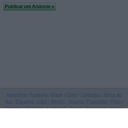
Argentina
Austrália
Brasil
Chile
Colômbia
África do
|
|
|
|
|
Sul
Espanha
Índia
México
Nigeria
Paquistão
Peru
|
|
|
|
|
|
|
Filipinas
Portugal
Federação Russa
Singapura
Reino
|
|
|
|
Unido
Estados Unidos
Venezuela
|
|
Copyright © 2026 ClassificadosGratis.com.pt — anunciar grátis,