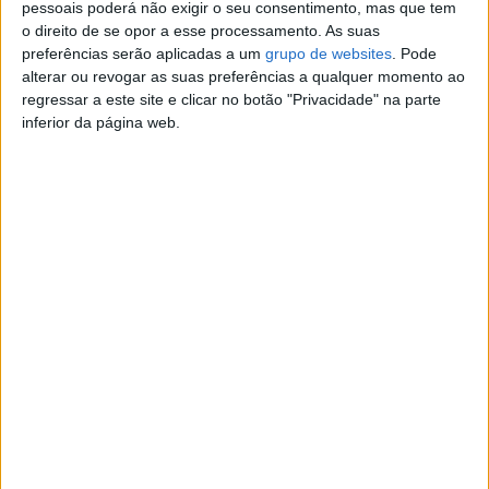
pessoais poderá não exigir o seu consentimento, mas que tem
Contato
o direito de se opor a esse processamento. As suas
preferências serão aplicadas a um
grupo de websites
. Pode
Renault Mégane 1.5 dCi Dynamique 3000 € Preço
alterar ou revogar as suas preferências a qualquer momento ao
fixo:3000 € Ano de registo:Dezembro 2009 Combustíve
regressar a este site e clicar no botão "Privacidade" na parte
Contatar o anunciante
inferior da página web.
Detalhes da publicação
Renault222.236 kmCor: CinzentoCategoria:
LigeiroMégane 1.5 dCi DynamiquevAno de registo:
Dezembro 2009Combustível: DieselQuilómetros:
Motor:1500 cc / 110 cv
Denunciar o anúncio