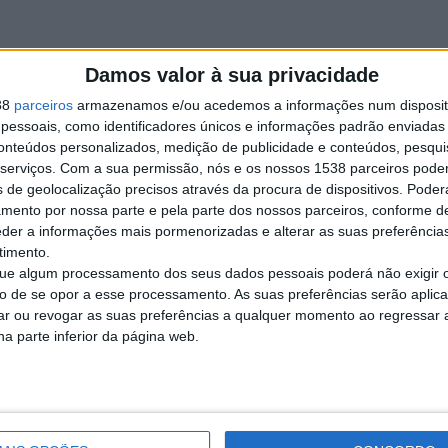
016
€
Damos valor à sua privacidade
lo: Polo Mês de Registo: Março Ano: 2016 Cilindrada: 1.422
38
parceiros
armazenamos e/ou acedemos a informações num dispositi
eículos › Carros
essoais, como identificadores únicos e informações padrão enviadas 
conteúdos personalizados, medição de publicidade e conteúdos, pesqui
serviços.
Com a sua permissão, nós e os nossos 1538 parceiros pode
s de geolocalização precisos através da procura de dispositivos. Poderá
amento por nossa parte e pela parte dos nossos parceiros, conforme d
€
a Versão 1.4 Cosmo Combustível Gasolina Mês de Registo Maio Ano
eder a informações mais pormenorizadas e alterar as suas preferência
eículos › Carros
timento.
e algum processamento dos seus dados pessoais poderá não exigir 
to de se opor a esse processamento. As suas preferências serão apli
rar ou revogar as suas preferências a qualquer momento ao regressar a 
na parte inferior da página web.
€
 3 Lugares(145832 Kms)5.500€
eículos › Carros