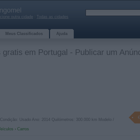
ngomel
cione outra cidade
|
Todas as cidades
Meus Classificados
Ajuda
 gratis em Portugal - Publicar um Anúnc
€
0 Condição: Usado Ano: 2014 Quilómetros: 300.000 km Modelo /
eículos › Carros