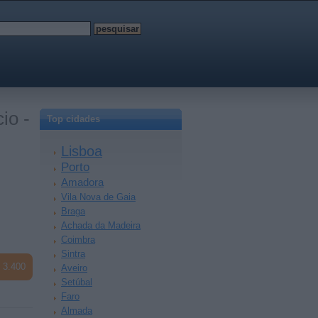
io -
Top cidades
Lisboa
Porto
Amadora
Vila Nova de Gaia
Braga
Achada da Madeira
Coimbra
Sintra
 3.400
Aveiro
Setúbal
Faro
Almada