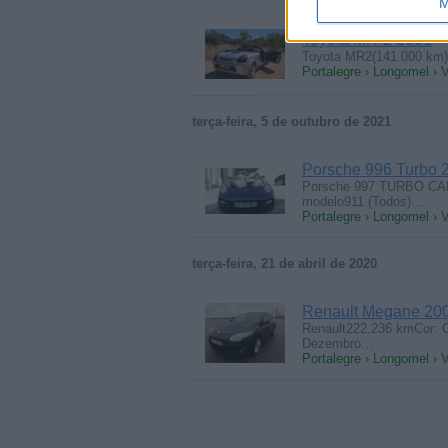
M
Toyota MR-2 2001
Toyota MR2(141 000 km
Portalegre › Longomel › V
terça-feira, 5 de outubro de 2021
Porsche 996 Turbo 20
Porsche 997 TURBO CA
modelo911 (Todos)…
Portalegre › Longomel › V
terça-feira, 21 de abril de 2020
Renault Megane 20
Renault222.236 kmCor: C
Dezembro…
Portalegre › Longomel › V