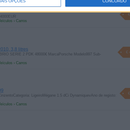
AIS OPÇÕES
CONCORDO
€
)4000EUR
eículos › Carros
10, 3,8 litres
€ 
BRIO SERIE 2 PDK 48000€ MarcaPorsche Modelo997 Sub-
eículos › Carros
09
€
inzentoCategoria: LigeiroMégane 1.5 dCi DynamiquevAno de registo:
eículos › Carros