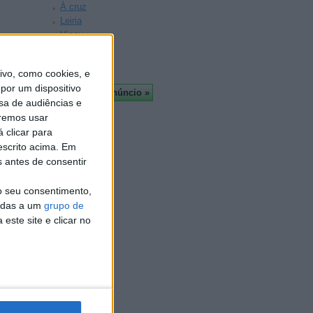
À cruz
Leiria
Viseu
 5.000
Mais
vo, como cookies, e
por um dispositivo
sa de audiências e
remos usar
 clicar para
escrito acima. Em
 1.800
s antes de consentir
o seu consentimento,
cadas a um
grupo de
este site e clicar no
 5.500